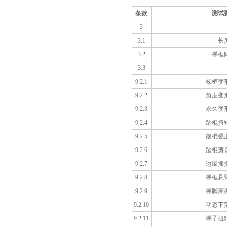
条款
测试
3
3.1
长
3.2
梯框
3.3
9.2.1
梯框变
9.2.2
角度变
9.2.3
永久变
9.2.4
踏棍扭
9.2.5
踏棍强
9.2.6
踏棍剪
9.2.7
边缘摇
9.2.8
梯框悬
9.2.9
梯脚摩
9.2.10
动态下
9.2.11
梯子扭