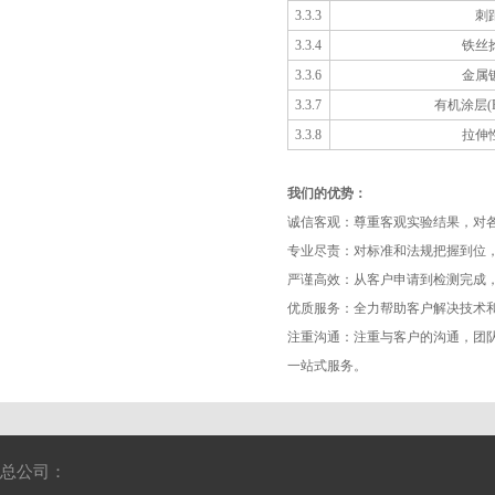
3.3.3
刺
3.3.4
铁丝
3.3.6
金属
3.3.7
有机涂层(P
3.3.8
拉伸
我们的优势：
诚信客观：尊重客观实验结果，对
专业尽责：对标准和法规把握到位
严谨高效：从客户申请到检测完成
优质服务：全力帮助客户解决技术和
注重沟通：注重与客户的沟通，团
一站式服务。
总公司：