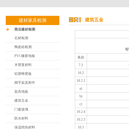
建筑五金
建材家具检测
商业建材检测
石材检测
陶瓷砖检测
可
PVC橡胶地板
条款
木塑复材料
7.3
10.2
铝塑蜂窝板
10.2.2
脚手架及附件
a)
架高地板
b)
建筑五金
c)
门窗玻璃
10.2.4
防水材料
10.2.5
保温绝热材料
10.3