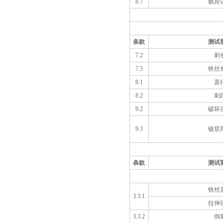
8.7
载荷
条款
测试
7.2
刺
7.5
铁丝
8.1
直
8.2
刺
9.2
破坏
9.3
镀层
条款
测试
铁丝
3.3.1
拉伸
3.3.2
倒