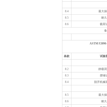
8.4
最大操
8.5
耐久
8.6
载荷
备
ASTM F2090-08
条款
试验
8.2
静载荷
8.3
摆锤
8.4
脱开机械
8.5
最大操
8.6
耐久