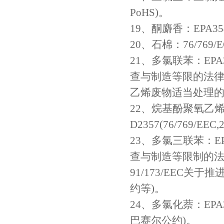
PoHS)。
19、酮麝香：EPA3540
20、石棉：76/769/EC
21、多氯联苯：EPA3
查与制造等限的法律), 76
乙烯废物适当处理的
22、烷基酚聚氧乙烯醚
D2357(76/769/EEC,
23、多氯三联苯：EPA
查与制造等限制的法律),76
91/173/EEC
约等)。
24、多氯化萘：EPA3
巴赛尔公约)。