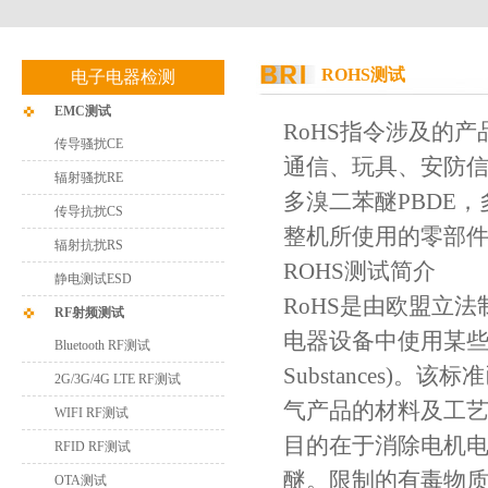
ROHS测试
电子电器检测
EMC测试
RoHS指令涉及的
传导骚扰CE
通信、玩具、安防信息
辐射骚扰RE
多溴二苯醚PBDE
传导抗扰CS
整机所使用的零部
辐射抗扰RS
ROHS测试简介
静电测试ESD
RoHS是由欧盟立
RF射频测试
电器设备中使用某些有害成分
Bluetooth RF测试
Substances)
2G/3G/4G LTE RF测试
气产品的材料及工
WIFI RF测试
目的在于消除电机
RFID RF测试
醚。限制的有毒物
OTA测试