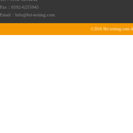
Fax：0592-6255945
Email：
Info@bri-testing.com
©2016
Bri-testing.com
A