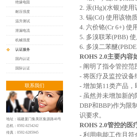
绝缘电阻
2. 汞(Hg)(水
耐压强度
3. 镉(Cd) 使
温升测试
4. 六价铬(Cr 6
泄漏电流
5. 多溴联苯(PB
机械强度
6. 多溴二苯醚(P
认证服务
ROHS 2.0主要内容
国内认证
- 阐明了指令管控范
国际认证
- 将医疗及监控设备
- 增加第11类产品
联系我们
- 虽然并未增加新的
DBP和BBP)作为
识要求。
地址：福建厦门集美区集源路46号
ROHS 2.0管控的
总机：0592-6254242
传真：0592-6285945
- 利用电能工作且符合