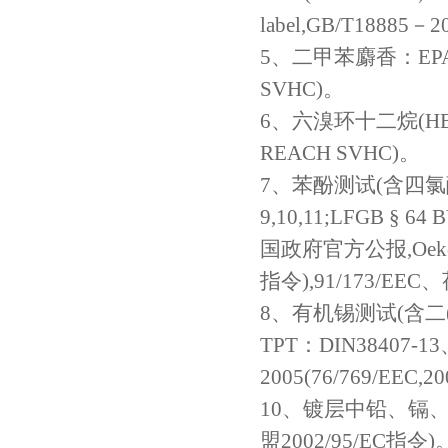
label,GB/T18885－2
5、二甲苯麝香：EPA35
SVHC)。
6、六溴环十二烷(HBCD
REACH SVHC)。
7、苯酚测试(含四氯酚T
9,10,11;LFGB § 64
国政府官方公报,Oeko-Te
指令),91/173/E
8、有机锡测试(含二
TPT：DIN38407-13、
2005(76/769/EEC,
10、镀层中铅、镉、汞、六
盟2002/95/EC指令)