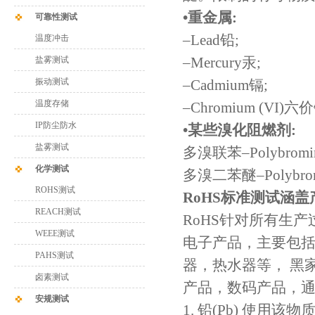
•重金属:
可靠性测试
–Lead铅;
温度冲击
–Mercury汞;
盐雾测试
振动测试
–Cadmium镉;
温度存储
–Chromium (VI)六
IP防尘防水
•某些溴化阻燃剂:
盐雾测试
多溴联苯–Polybrominat
化学测试
多溴二苯醚–Polybrominat
ROHS测试
RoHS标准测试涵
REACH测试
RoHS针对所有生
WEEE测试
电子产品，主要包括
PAHS测试
器，热水器等， 黑
卤素测试
产品，数码产品，通
安规测试
1. 铅(Pb) 使用