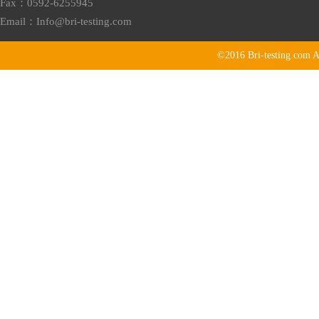
Fax：0592-6255945
Email：
Info@bri-testing.com
©2016
Bri-testing.com
A